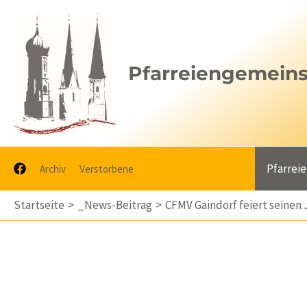
Zum
Inhalt
springen
Pfarreiengemeinsc
Pfarrei
Archiv
Verstorbene
Startseite
_News-Beitrag
CFMV Gaindorf feiert seinen 