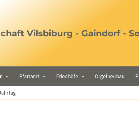
haft Vilsbiburg - Gaindorf - S
en
Pfarramt
Friedhöfe
Orgelneubau
P
Jahrtag