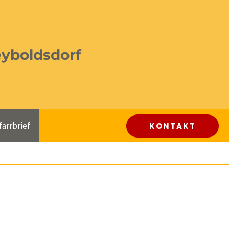
eyboldsdorf
farrbrief
KONTAKT