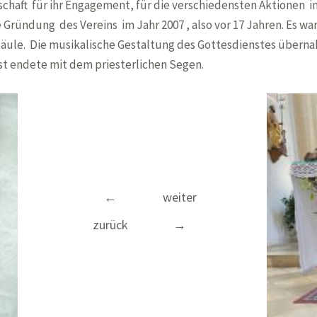
schaft für ihr Engagement, für die verschiedensten Aktionen im
 Gründung des Vereins im Jahr 2007 , also vor 17 Jahren. Es war
 Säule. Die musikalische Gestaltung des Gottesdienstes übern
nst endete mit dem priesterlichen Segen.
Beitragsnavigation
←
weiter
zurück
→