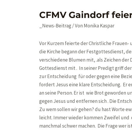
CFMV Gaindorf feier
_News-Beitrag
/ Von
Monika Kaspar
Vor Kurzem feierte der Christliche Frauen-
die Kirche begann der Festgottesdienst, de
verschiedene Blumen mit, .als Zeichen der 
Gottesdienst mit . In seiner Predigt griff d
zur Entscheidung für oder gegen eine Bezi
fordert Jesus eine klare Entscheidung. Er 
an seine Person. Er ist wie Brot geworden u
gegen Jesus und entfernen sich . Die Entsc
Zu wem sollen wir gehen? du hast Worte ew
leicht. Immer wieder kommen Zweifel und o
manchmal schwer machen. Die Frage wer ist