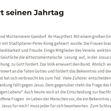
t seinen Jahrtag
 und Mütterverein Gaindorf ihr Hauptfest. Mit einem großen Ei
r mit Stadtpfarrer Peter König gefeiert wurde. Die Frauen bra
Dankbarkeit und Freude. Einige Mitglieder des Vereins wirkten
er Geistliche die alttestamentarische Lesung auf, in der Josua 
ehung zu Gott fordert. Das Volk erneuert den Bund. Ähnlich w
erinnert an die Taten Gottes und fordert das Bekenntnis und d
nd hat sich verbraucht bis zum Tod. Viele Zuhörer entscheiden
heidung fällt gegen Jesus. Dem gegenüber steht die Frage des 
igen Lebens“ Auch heute noch ist die Entscheidung zur Nachfo
ffene Fragen im Leben der Menschen vor, die ein Bekenntnis 
 Jesus für mich? muss jeder für sich beantworten. Zum Schlus