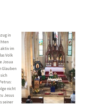
nzug in
chten
 aktiv im
das Volk
ie Josua
en Glauben
 sich
Petrus:
lge nicht
zu Jesus
s seiner