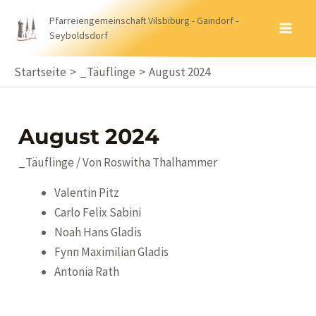
Zum
Pfarreiengemeinschaft Vilsbiburg - Gaindorf -
Inhalt
Seyboldsdorf
MA
springen
ME
Startseite
_Täuflinge
August 2024
August 2024
_Täuflinge
/ Von
Roswitha Thalhammer
Valentin Pitz
Carlo Felix Sabini
Noah Hans Gladis
Fynn Maximilian Gladis
Antonia Rath