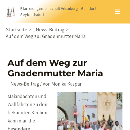
Zum
Pfarreiengemeinschaft Vilsbiburg - Gaindorf -
Inhalt
Seyboldsdorf
MA
springen
ME
Startseite
_News-Beitrag
Auf dem Weg zur Gnadenmutter Maria
Auf dem Weg zur
Gnadenmutter Maria
_News-Beitrag
/ Von
Monika Kaspar
Maiandachten und
Wallfahrten zu den
bekannten Kirchen
kann man die
besondere