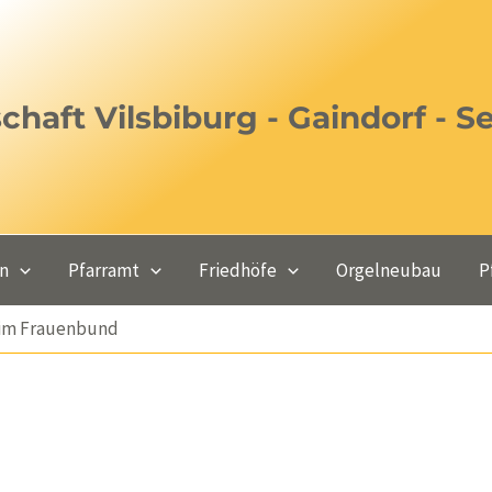
haft Vilsbiburg - Gaindorf - S
en
Pfarramt
Friedhöfe
Orgelneubau
P
eim Frauenbund