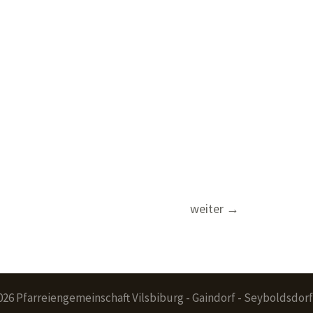
weiter
→
026 Pfarreiengemeinschaft Vilsbiburg - Gaindorf - Seyboldsdorf