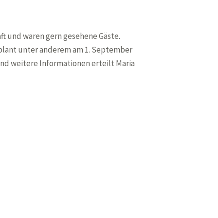
aft und waren gern gesehene Gäste.
 plant unter anderem am 1. September
d weitere Informationen erteilt Maria