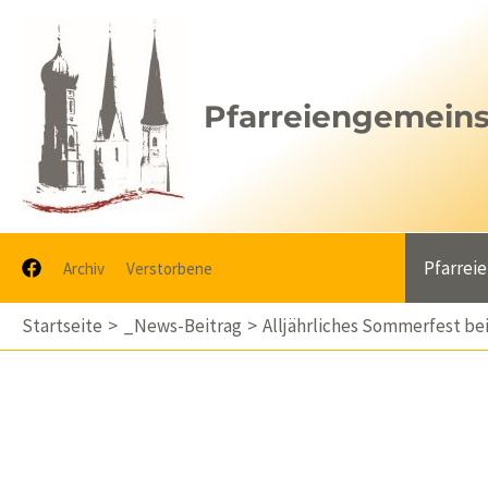
Zum
Inhalt
springen
Pfarreiengemeinsc
Pfarrei
Archiv
Verstorbene
Startseite
_News-Beitrag
Alljährliches Sommerfest b