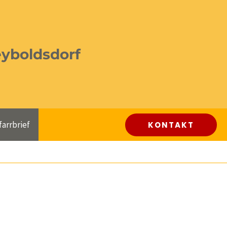
eyboldsdorf
farrbrief
KONTAKT