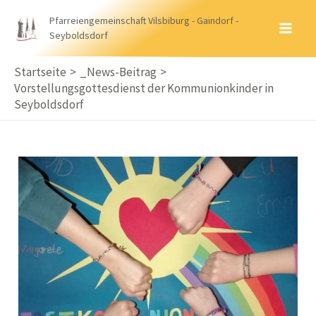
Zum
Pfarreiengemeinschaft Vilsbiburg - Gaindorf -
Inhalt
Seyboldsdorf
MA
springen
ME
Startseite
_News-Beitrag
Vorstellungsgottesdienst der Kommunionkinder in
Seyboldsdorf