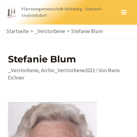
Zum
Pfarreiengemeinschaft Vilsbiburg - Gaindorf -
Inhalt
Seyboldsdorf
MA
springen
ME
Startseite
_Verstorbene
Stefanie Blum
Stefanie Blum
_Verstorbene
,
Archiv_Verstorbene2023
/ Von
Mario
Eichner