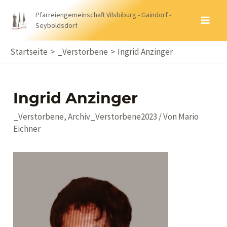
Zum
Pfarreiengemeinschaft Vilsbiburg - Gaindorf -
Inhalt
Seyboldsdorf
MA
springen
ME
Startseite
_Verstorbene
Ingrid Anzinger
Ingrid Anzinger
_Verstorbene
,
Archiv_Verstorbene2023
/ Von
Mario
Eichner