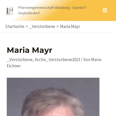
Zum
Pfarreiengemeinschaft Vilsbiburg - Gaindorf -
Inhalt
Seyboldsdorf
MA
springen
ME
Startseite
_Verstorbene
Maria Mayr
Maria Mayr
_Verstorbene
,
Archiv_Verstorbene2023
/ Von
Mario
Eichner