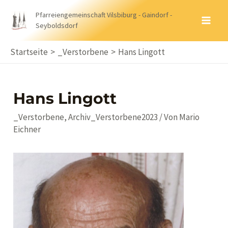
Zum
Pfarreiengemeinschaft Vilsbiburg - Gaindorf -
Inhalt
Seyboldsdorf
MA
springen
ME
Startseite
_Verstorbene
Hans Lingott
Hans Lingott
_Verstorbene
,
Archiv_Verstorbene2023
/ Von
Mario
Eichner