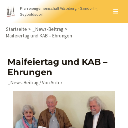
Zum
Pfarreiengemeinschaft Vilsbiburg - Gaindorf -
Inhalt
Seyboldsdorf
MA
springen
ME
Startseite
_News-Beitrag
Maifeiertag und KAB – Ehrungen
Maifeiertag und KAB –
Ehrungen
_News-Beitrag
/ Von
Autor