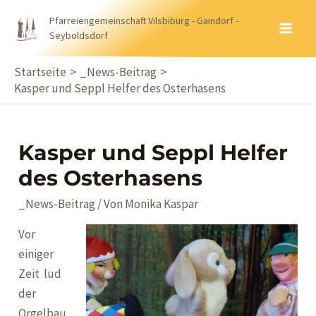
Zum
Pfarreiengemeinschaft Vilsbiburg - Gaindorf -
Inhalt
Seyboldsdorf
MA
springen
ME
Startseite
_News-Beitrag
Kasper und Seppl Helfer des Osterhasens
Kasper und Seppl Helfer
des Osterhasens
_News-Beitrag
/ Von
Monika Kaspar
Vor
einiger
Zeit lud
der
Orgelbau