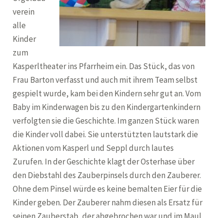
verein
alle
Kinder
zum
Kasperltheater ins Pfarrheim ein. Das Stück, das von
Frau Barton verfasst und auch mit ihrem Team selbst
gespielt wurde, kam bei den Kindern sehr gut an. Vom
Baby im Kinderwagen bis zu den Kindergartenkindern
verfolgten sie die Geschichte. Im ganzen Stück waren
die Kinder voll dabei. Sie unterstützten lautstark die
Aktionen vom Kasperl und Seppl durch lautes
Zurufen. In der Geschichte klagt der Osterhase über
den Diebstahl des Zauberpinsels durch den Zauberer.
Ohne dem Pinsel würde es keine bemalten Eier für die
Kinder geben. Der Zauberer nahm diesen als Ersatz für
seinen Zauberstab, der abgebrochen war und im Maul