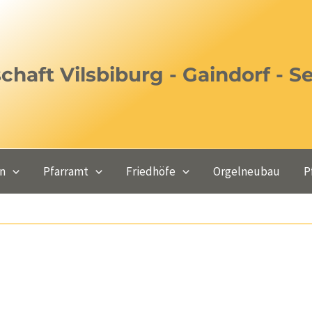
haft Vilsbiburg - Gaindorf - S
en
Pfarramt
Friedhöfe
Orgelneubau
P