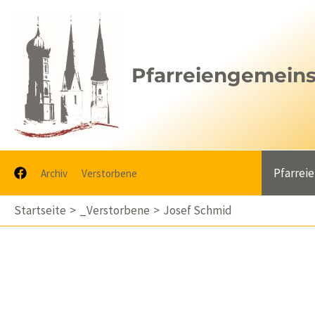
Zum
Inhalt
springen
Pfarreiengemeinsc
Pfarrei
Archiv
Verstorbene
Startseite
_Verstorbene
Josef Schmid