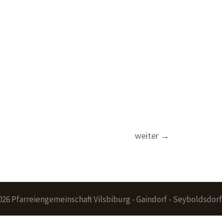
weiter
→
026 Pfarreiengemeinschaft Vilsbiburg - Gaindorf - Seyboldsdorf