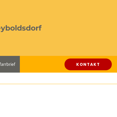
eyboldsdorf
farrbrief
KONTAKT