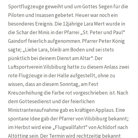
Sportflugzeuge geweiht und um Gottes Segen für die
Piloten und Insassen gebetet. Heuer war noch ein
besonderes Ereignis. Die 12jährige Lara Mert wurde in
die Schar der Minis in der Pfarrei „St. Peter und Paul“
Gaindorf feierlich aufgenommen. Pfarrer Peter König
sagte; „Liebe Lara, bleib am Boden und sei stets
pünktlich bei deinem Dienst am Altar“. Der
Luftsportverein Vilsbiburg hatte zu diesem Anlass zwei
rote Flugzeuge in der Halle aufgestellt, ohne zu
wissen, dass an diesem Sonntag, am Fest
Kreuzerhöhung die Farbe rot vorgeschrieben. ist. Nach
dem Gottesedienst und der feierlichen
Ministrantenaufnahme gab es kräftigen Applaus. Eine
spontane Idee gab der Pfarrer von Vilsbiburg bekannt;:
im Herbst wird eine „Flugwallfahrt“ von Achldorf nach
Altötting sein. Der Termin wird rechtzeitig bekannt