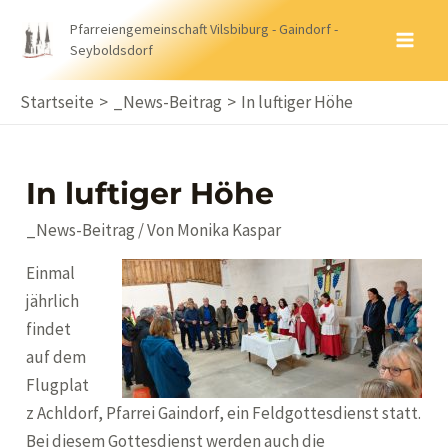
Zum
Pfarreiengemeinschaft Vilsbiburg - Gaindorf -
Inhalt
Seyboldsdorf
MA
springen
ME
Startseite
_News-Beitrag
In luftiger Höhe
In luftiger Höhe
_News-Beitrag
/ Von
Monika Kaspar
Einmal
jährlich
findet
auf dem
Flugplat
z Achldorf, Pfarrei Gaindorf, ein Feldgottesdienst statt.
Bei diesem Gottesdienst werden auch die