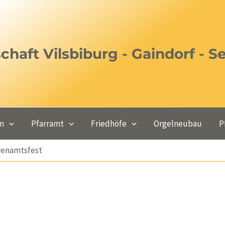
haft Vilsbiburg - Gaindorf - S
en
Pfarramt
Friedhöfe
Orgelneubau
P
renamtsfest