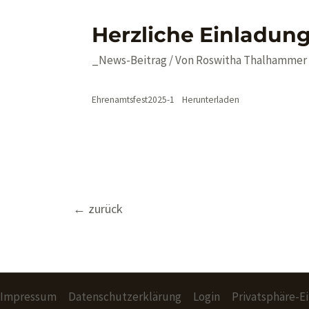
Herzliche Einladun
_News-Beitrag
/ Von
Roswitha Thalhammer
Ehrenamtsfest2025-1
Herunterladen
Beitragsnavigation
←
zurück
Impressum
Datenschutzerklärung
Login
Privatsphäre-E