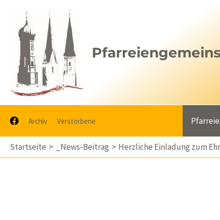
Zum
Inhalt
springen
Pfarreiengemeinsc
Pfarrei
Archiv
Verstorbene
Startseite
_News-Beitrag
Herzliche Einladung zum Eh