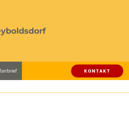
eyboldsdorf
farrbrief
KONTAKT