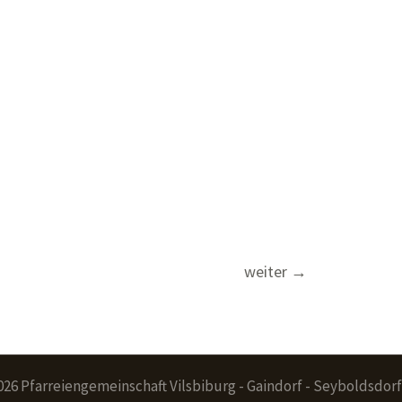
weiter
→
026 Pfarreiengemeinschaft Vilsbiburg - Gaindorf - Seyboldsdorf