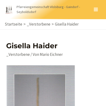
Zum
Pfarreiengemeinschaft Vilsbiburg - Gaindorf -
Inhalt
Seyboldsdorf
MA
springen
ME
Startseite
_Verstorbene
Gisella Haider
Gisella Haider
_Verstorbene
/ Von
Mario Eichner