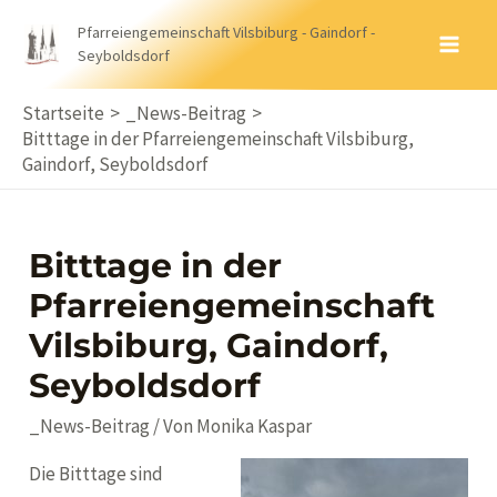
Zum
Pfarreiengemeinschaft Vilsbiburg - Gaindorf -
Inhalt
Seyboldsdorf
MA
springen
ME
Startseite
_News-Beitrag
Bitttage in der Pfarreiengemeinschaft Vilsbiburg,
Gaindorf, Seyboldsdorf
Bitttage in der
Pfarreiengemeinschaft
Vilsbiburg, Gaindorf,
Seyboldsdorf
_News-Beitrag
/ Von
Monika Kaspar
Die Bitttage sind