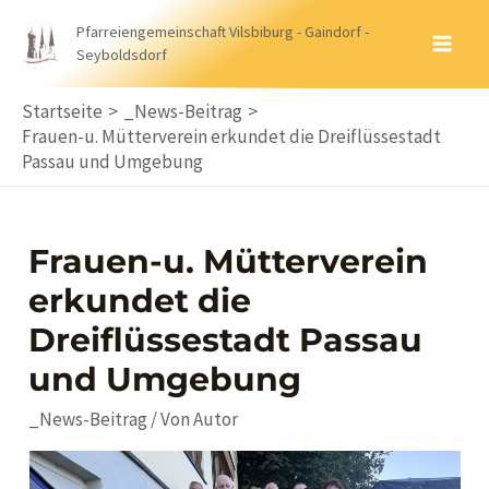
Zum
Pfarreiengemeinschaft Vilsbiburg - Gaindorf -
Inhalt
Seyboldsdorf
MA
springen
ME
Startseite
_News-Beitrag
Frauen-u. Mütterverein erkundet die Dreiflüssestadt
Passau und Umgebung
Frauen-u. Mütterverein
erkundet die
Dreiflüssestadt Passau
und Umgebung
_News-Beitrag
/ Von
Autor