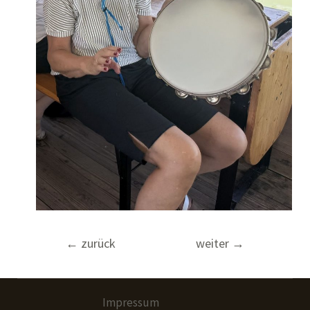
Beitragsnavigation
←
zurück
weiter
→
Impressum