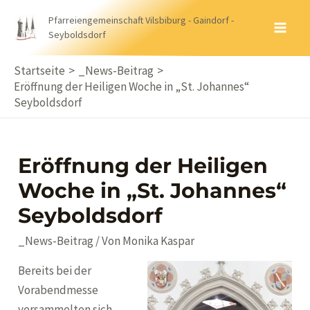
Zum
Pfarreiengemeinschaft Vilsbiburg - Gaindorf -
Inhalt
Seyboldsdorf
MA
springen
ME
Startseite
_News-Beitrag
Eröffnung der Heiligen Woche in „St. Johannes“
Seyboldsdorf
Eröffnung der Heiligen
Woche in „St. Johannes“
Seyboldsdorf
_News-Beitrag
/ Von
Monika Kaspar
Bereits bei der
Vorabendmesse
versammelten sich