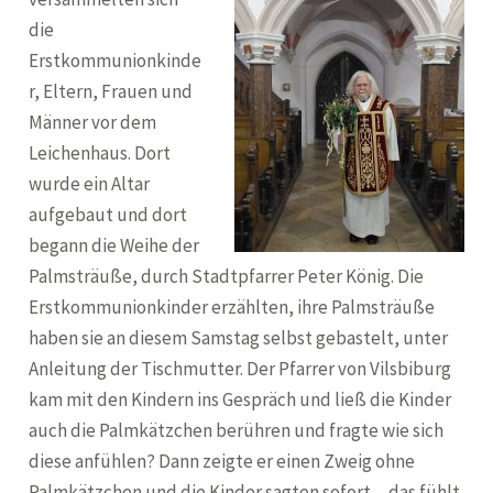
die
Erstkommunionkinde
r, Eltern, Frauen und
Männer vor dem
Leichenhaus. Dort
wurde ein Altar
aufgebaut und dort
begann die Weihe der
Palmsträuße, durch Stadtpfarrer Peter König. Die
Erstkommunionkinder erzählten, ihre Palmsträuße
haben sie an diesem Samstag selbst gebastelt, unter
Anleitung der Tischmutter. Der Pfarrer von Vilsbiburg
kam mit den Kindern ins Gespräch und ließ die Kinder
auch die Palmkätzchen berühren und fragte wie sich
diese anfühlen? Dann zeigte er einen Zweig ohne
Palmkätzchen und die Kinder sagten sofort, „das fühlt