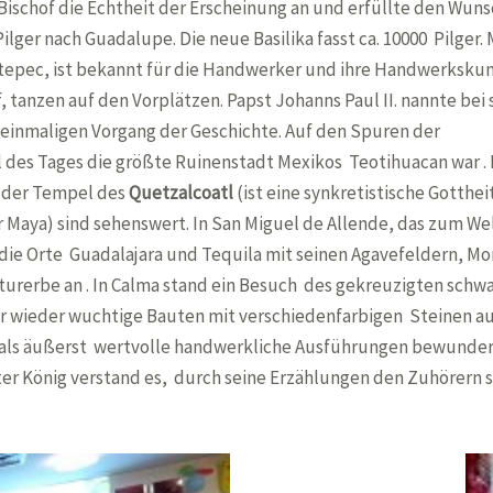
Bischof die Echtheit der Erscheinung an und erfüllte den Wuns
ilger nach Guadalupe. Die neue Basilika fasst ca. 10000 Pilger.
Metepec, ist bekannt für die Handwerker und ihre Handwerkskun
f, tanzen auf den Vorplätzen. Papst Johanns Paul II. nannte bei 
 einmaligen Vorgang der Geschichte. Auf den Spuren der
 des Tages die größte Ruinenstadt Mexikos Teotihuacan war . 
 der Tempel des
Quetzalcoatl
(ist eine synkretistische Gotth
 Maya) sind sehenswert. In San Miguel de Allende, das zum Wel
ie Orte Guadalajara und Tequila mit seinen Agavefeldern, Mor
rerbe an . In Calma stand ein Besuch des gekreuzigten schwa
 wieder wuchtige Bauten mit verschiedenfarbigen Steinen au
als äußerst wertvolle handwerkliche Ausführungen bewundert
ter König verstand es, durch seine Erzählungen den Zuhörern