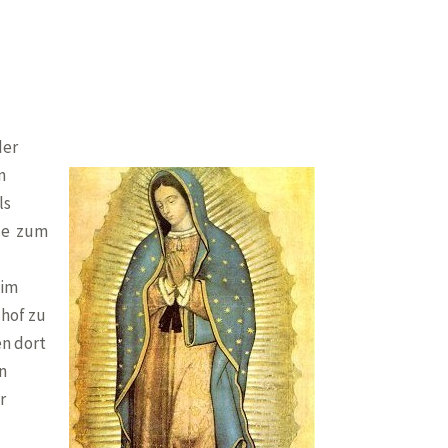
der
m
ls
ise zum
 im
chof
zu
en dort
in
r