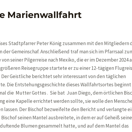
he Marienwallfahrt
räses Stadtpfarrer Peter König zusammen mit den Mitgliedern 
n der Gemeinschaf. Anschließend traf man sich im Pfarrsaal zu
 von seiner Pilgerreise nach Mexiko, die er im Dezember 2024 a
er größeren Reisegruppe startete er zu einer 12-tägigen Flugre
Der Geistliche berichtet sehr interessant von den täglichen
gte. Die Entstehungsgeschichte dieses Wallfahrtsortes beginnt
rmal die Mutter Gottes . Sie bat Juan Diego, dem örtlichen
Bis
ung eine
Kapelle
errichtet werden sollte, sie wolle den Mensch
n lassen. Der Bischof bezweifelte den Bericht und verlangte e
 Bischof seinen Mantel ausbreitete, in dem er auf Geheiß seine
, duftende Blumen gesammelt hatte, und auf dem Mantel das