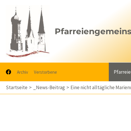
Zum
Inhalt
springen
Pfarreiengemeinsc
Pfarrei
Archiv
Verstorbene
Startseite
_News-Beitrag
Eine nicht alltägliche Marien