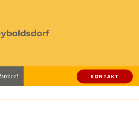
eyboldsdorf
farrbrief
KONTAKT