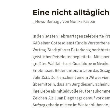
Eine nicht alltäglic
_News-Beitrag
/ Von
Monika Kaspar
In den letzten Februartagen zelebrierte P
KAB einen Gottesdienst für die Verstorbene
Vortrag. Stadtpfarrer Peterkönig berichtete
geistlicher Reiseleiter begleitete. Mit ein
größten Wallfahrtsort Guadalupe in Mexiko. 
Erlebnissen. Bilder unterstützten das Gesa
Jahr 1531. Dort erscheint einem Witwer vie
übermitteln, dass am Berg dieser Erschein
ihre Liebe als mitleidvolle Mutter zukomme
Zeichen. Als Juan Diego tags darauf vor dem
Auftraggeberin mitten im Winter blühende