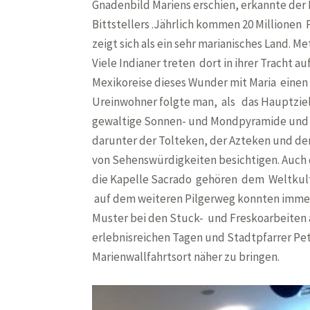
Gnadenbild Mariens erschien, erkannte der 
Bittstellers .Jährlich kommen 20 Millionen P
zeigt sich als ein sehr marianisches Land. 
Viele Indianer treten dort in ihrer Tracht au
Mexikoreise dieses Wunder mit Maria einen
Ureinwohner folgte man, als das Hauptziel
gewaltige Sonnen- und Mondpyramide und
darunter der Tolteken, der Azteken und der
von Sehenswürdigkeiten besichtigen. Auch d
die Kapelle Sacrado gehören dem Weltkultu
auf dem weiteren Pilgerweg konnten immer
Muster bei den Stuck- und Freskoarbeiten 
erlebnisreichen Tagen und Stadtpfarrer Pe
Marienwallfahrtsort näher zu bringen.