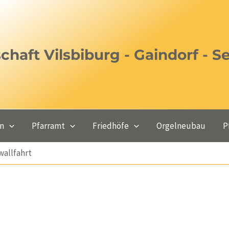
haft Vilsbiburg - Gaindorf - S
en
Pfarramt
Friedhöfe
Orgelneubau
P
wallfahrt