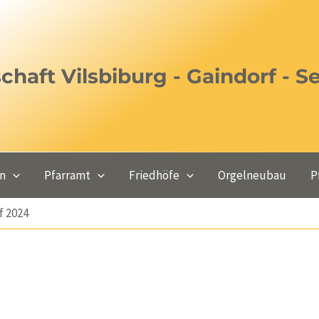
haft Vilsbiburg - Gaindorf - S
en
Pfarramt
Friedhöfe
Orgelneubau
P
f 2024