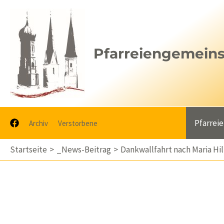
Zum
Inhalt
springen
Pfarreiengemeinsc
Pfarrei
Archiv
Verstorbene
Startseite
_News-Beitrag
Dankwallfahrt nach Maria Hil