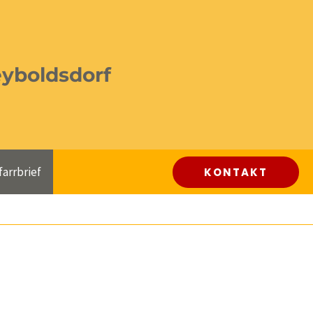
eyboldsdorf
farrbrief
KONTAKT