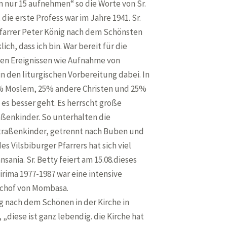
n nur 15 aufnehmen“ so die Worte von Sr.
 die erste Profess war im Jahre 1941. Sr.
 Pfarrer Peter König nach dem Schönsten
ich, dass ich bin. War bereit für die
chen Ereignissen wie Aufnahme von
 in den liturgischen Vorbereitung dabei. In
25% Moslem, 25% andere Christen und 25%
 es besser geht. Es herrscht große
aßenkinder. So unterhalten die
traßenkinder, getrennt nach Buben und
s Vilsbiburger Pfarrers hat sich viel
sania. Sr. Betty feiert am 15.08.dieses
irima 1977-1987 war eine intensive
ischof von Mombasa.
ig nach dem Schönen in der Kirche in
 „diese ist ganz lebendig. die Kirche hat