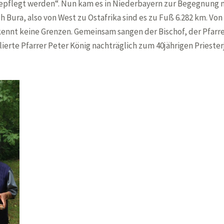
r gepflegt werden“. Nun kam es in Niederbayern zur Begegnung 
ch Bura, also von West zu Ostafrika sind es zu Fuß 6.282 km. Vo
kennt keine Grenzen. Gemeinsam sangen der Bischof, der Pfarre
tulierte Pfarrer Peter König nachträglich zum 40jährigen Pries