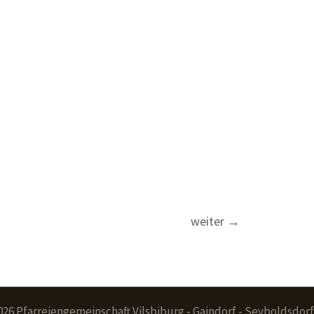
weiter
→
026 Pfarreiengemeinschaft Vilsbiburg - Gaindorf - Seyboldsdorf