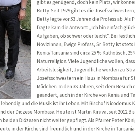
gibt es genügend, doch kein Platz, wir könne
Betty. Seit 1929 gibt es die Josefsschwestern,
Betty legte vor 53 Jahren die Profess ab. Als
fragte kam die Antwort: „Ich bin einfach glückl
Aufgaben, ob schwer oder leicht“. Bei festli
Novizinnen, Ewige Profess, Sr. Betty ist stets
Kenia/Tansania sind circa 25 % Katholisch, 
Naturreligion. Viele Jugendliche wollen, dass
Arbeitslosigkeit, Jugendliche werden zu Str
Josefsschwestern ein Haus in Mombasa für S
Mädchen. In den 38 Jahren, seit dem Besuch de
geändert, auch in der Kirche von Kenia und Tan
r lebendig und die Musik ist ihr Leben. Mit Bischof Nicodemus K
nd der Diözese Mombasa. Heute ist Martin Kiruva, seit 2012 B
 beiden Diözesen nicht weiter gepflegt. Als Pfarrer Peter Kön
ute in der Kirche sind freundlich und in der Kirche in Tansania,