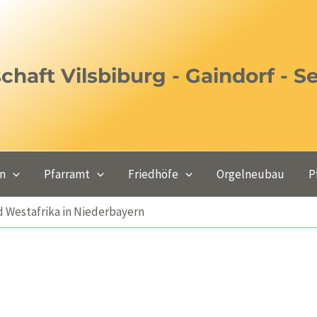
haft Vilsbiburg - Gaindorf - S
en
Pfarramt
Friedhöfe
Orgelneubau
P
 Westafrika in Niederbayern