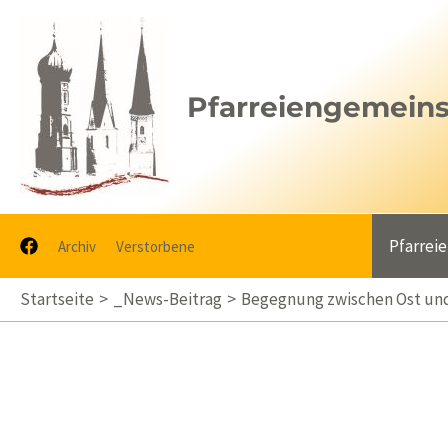
Zum
Inhalt
springen
Pfarreiengemeinsc
Pfarrei
Archiv
Verstorbene
Startseite
_News-Beitrag
Begegnung zwischen Ost und