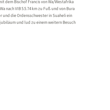
mit dem Bischof Francis von Wa/Westafrika
n Wa nach VIB 5.5.74 km zu Fuß und von Bura
r und die Ordensschwester in Suaheli ein
terjubiläum und lud zu einem weitern Besuch