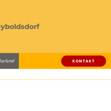
eyboldsdorf
farrbrief
KONTAKT