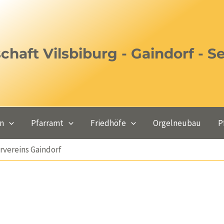
haft Vilsbiburg - Gaindorf - S
en
Pfarramt
Friedhöfe
Orgelneubau
P
rvereins Gaindorf