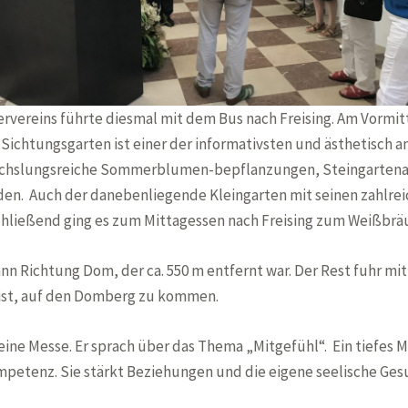
ervereins führte diesmal mit dem Bus nach Freising. Am Vormi
 Sichtungsgarten ist einer der informativsten und ästhetisch 
chslungsreiche Sommerblumen-bepflanzungen, Steingartenan
n. Auch der danebenliegende Kleingarten mit seinen zahlre
hließend ging es zum Mittagessen nach Freising zum Weißbrä
n Richtung Dom, der ca. 550 m entfernt war. Der Rest fuhr mit
b ist, auf den Domberg zu kommen.
g eine Messe. Er sprach über das Thema „Mitgefühl“. Ein tiefe
ompetenz. Sie stärkt Beziehungen und die eigene seelische Ges