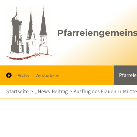
Zum
Inhalt
springen
Pfarreiengemeinsc
Pfarrei
Archiv
Verstorbene
Startseite
_News-Beitrag
Ausflug des Frauen-u. Mütte