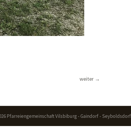
weiter
→
026 Pfarreiengemeinschaft Vilsbiburg - Gaindorf - Seyboldsdorf