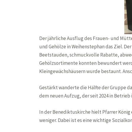
Der jährliche Ausflug des Frauen- und Mütt
und Gehölze in Weihenstephan das Ziel. Der
Beetstauden, schmuckvolle Rabatte, abwe
Gehölzsortimente konnten bewundert werde
Kleingewächshäusern wurde bestaunt. Ansc
Gestärkt wanderte die Hälfte der Gruppe dan
dem neuen Aufzug, der seit 2024 in Betrie
In der Benediktuskirche hielt Pfarrer Köni
weniger. Dabei ist es eine wichtige Sozialk