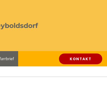
eyboldsdorf
farrbrief
KONTAKT