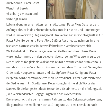
aufgehoben. Pater Josef
Wenzl hat bereits
Vilsbiburg verlassen und
verbringt seinen
Lebensabend in einem Altenheim in Altötting , Pater Alois Gassner geht
Anfang Februar in das Kloster der Salesianer in Ensdorf und Pater Berger
wird in Junkersrath (Eifel) eingesetzt. Am vergangenen Sonntag hieß es für
Pater Peter Berger und Pater Alois Gaßner Abschied zu nehmen. In einem
festlichen Gottesdienst in der Wallfahrtskirche verabschiedete sich
Wallfahrtsdirektor Peter Berger von den Gottesdienstbesuchern. Diese
waren gekommen, um den beliebten Seelsorger auf Wiedersehn zu sagen.
Neben seiner Tätigkeit als Wallfahrtsdirektor betreute er das Krankenhaus
und das Hospiz in Vilsbiburg . Zusammen mit dem Provinzial Gesing des
Ordens als Hauptzelebranten und Stadtpfarrer Peter König und Pater
Berger in Konzelebration feierte man Gottesdienst. Pater Alois feierte von
der Sedile aus mit . Stadtpfarrer Peter König fand herzlich Worte des
Dankes für die lange Zeit des Miteinanders. Er erinnerte an die Anfangszeit
, die verschiedensten Begegnungen wie das wöchentliche
Dienstgespräch, die gemeinsamen Fahrten zu den Dekanatskonferenzen,
die gemeinsame Wallfahrt nach Altötting und zu den Exerzitien nach