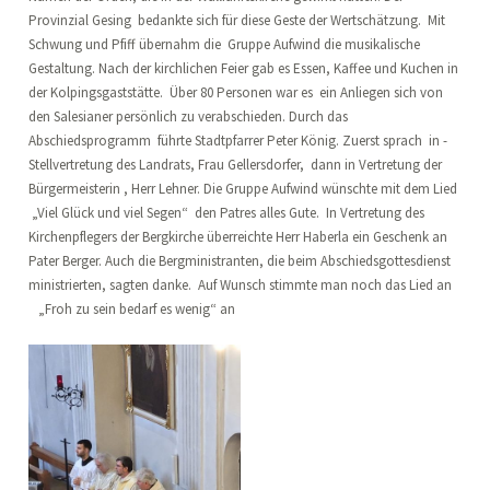
Provinzial Gesing bedankte sich für diese Geste der Wertschätzung. Mit
Schwung und Pfiff übernahm die Gruppe Aufwind die musikalische
Gestaltung. Nach der kirchlichen Feier gab es Essen, Kaffee und Kuchen in
der Kolpingsgaststätte. Über 80 Personen war es ein Anliegen sich von
den Salesianer persönlich zu verabschieden. Durch das
Abschiedsprogramm führte Stadtpfarrer Peter König. Zuerst sprach in -
Stellvertretung des Landrats, Frau Gellersdorfer, dann in Vertretung der
Bürgermeisterin , Herr Lehner. Die Gruppe Aufwind wünschte mit dem Lied
„Viel Glück und viel Segen“ den Patres alles Gute. In Vertretung des
Kirchenpflegers der Bergkirche überreichte Herr Haberla ein Geschenk an
Pater Berger. Auch die Bergministranten, die beim Abschiedsgottesdienst
ministrierten, sagten danke. Auf Wunsch stimmte man noch das Lied an
„Froh zu sein bedarf es wenig“ an