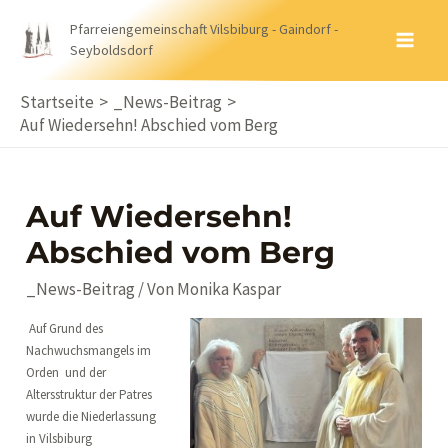
Zum
Pfarreiengemeinschaft Vilsbiburg - Gaindorf -
Inhalt
Seyboldsdorf
MA
springen
ME
Startseite
_News-Beitrag
Auf Wiedersehn! Abschied vom Berg
Auf Wiedersehn!
Abschied vom Berg
_News-Beitrag
/ Von
Monika Kaspar
Auf Grund des
Nachwuchsmangels im
Orden und der
Altersstruktur der Patres
wurde die Niederlassung
in Vilsbiburg