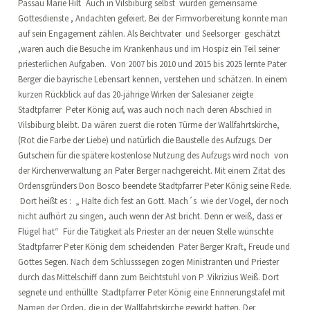
Passau Marie Hilf. Auch in Vilsbiburg selbst wurden gemeinsame
Gottesdienste , Andachten gefeiert. Bei der Firmvorbereitung konnte man
auf sein Engagement zählen. Als Beichtvater und Seelsorger geschätzt
,waren auch die Besuche im Krankenhaus und im Hospiz ein Teil seiner
priesterlichen Aufgaben. Von 2007 bis 2010 und 2015 bis 2025 lernte Pater
Berger die bayrische Lebensart kennen, verstehen und schätzen. In einem
kurzen Rückblick auf das 20-jährige Wirken der Salesianer zeigte
Stadtpfarrer Peter König auf, was auch noch nach deren Abschied in
Vilsbiburg bleibt. Da wären zuerst die roten Türme der Wallfahrtskirche,
(Rot die Farbe der Liebe) und natürlich die Baustelle des Aufzugs. Der
Gutschein für die spätere kostenlose Nutzung des Aufzugs wird noch von
der Kirchenverwaltung an Pater Berger nachgereicht. Mit einem Zitat des
Ordensgründers Don Bosco beendete Stadtpfarrer Peter König seine Rede.
Dort heißt es : „ Halte dich fest an Gott. Mach´s wie der Vogel, der noch
nicht aufhört zu singen, auch wenn der Ast bricht. Denn er weiß, dass er
Flügel hat“ Für die Tätigkeit als Priester an der neuen Stelle wünschte
Stadtpfarrer Peter König dem scheidenden Pater Berger Kraft, Freude und
Gottes Segen. Nach dem Schlusssegen zogen Ministranten und Priester
durch das Mittelschiff dann zum Beichtstuhl von P .Vikrizius Weiß. Dort
segnete und enthüllte Stadtpfarrer Peter König eine Erinnerungstafel mit
Namen der Orden, die in der Wallfahrtskirche gewirkt hatten. Der