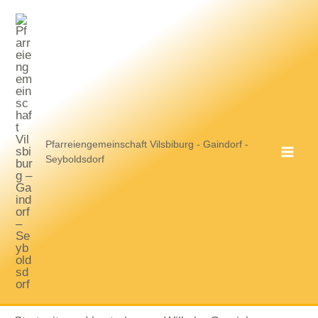
Zum
Inhalt
springen
Pfarreiengemeinschaft Vilsbiburg - Gaindorf -
Seyboldsdorf
MA
ME