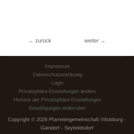
Beitragsnavigation
←
zurück
weiter
→
Impressum
Datenschutzerklärung
Login
Privatsphäre-Einstellungen ändern
Historie der Privatsphäre-Einstellungen
Einwilligungen widerrufen
Copyright © 2026 Pfarreiengemeinschaft Vilsbiburg -
Gaindorf - Seyboldsdorf