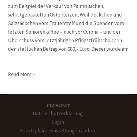
zum Beispiel der Verkauf von Palmbuschen,
selbstgebastelten Osterkerzen, Weihdeckchen und
Salzsäckchen vom Frauentreff und die Spenden vom
letzten Seniorenkaffee – noch vor Corona – und der
Überschuss vom letztjährigen Pfingstfrühschoppen
den stattlichen Betrag von 680,- Euro. Dieser wurde am
…
Spenden
Read More »
Übergabe
an
Waisenkinder
Impressum
Projekt
Datenschutzerklärung
Login
Privatsphäre-Einstellungen ändern