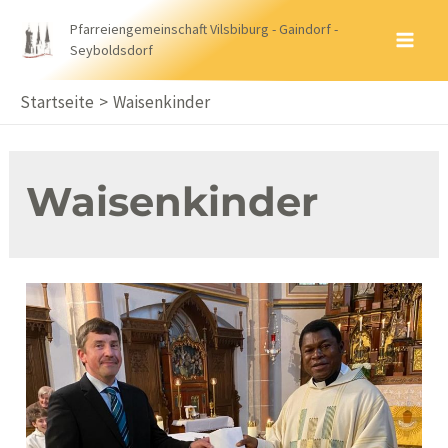
Zum
Pfarreiengemeinschaft Vilsbiburg - Gaindorf -
Inhalt
Seyboldsdorf
MA
springen
ME
Startseite
Waisenkinder
Waisenkinder