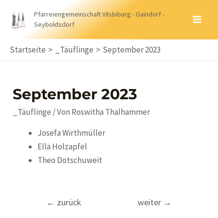
Zum
Pfarreiengemeinschaft Vilsbiburg - Gaindorf -
Inhalt
Seyboldsdorf
MA
springen
ME
Startseite
_Täuflinge
September 2023
September 2023
_Täuflinge
/ Von
Roswitha Thalhammer
Josefa Wirthmüller
Ella Holzapfel
Theo Dotschuweit
Beitragsnavigation
←
zurück
weiter
→