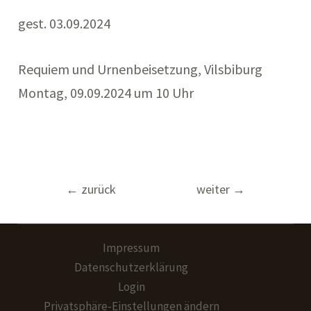
gest. 03.09.2024
Requiem und Urnenbeisetzung, Vilsbiburg
Montag, 09.09.2024 um 10 Uhr
Beitragsnavigation
←
zurück
weiter
→
Impressum
Datenschutzerklärung
Login
Privatsphäre-Einstellungen ändern