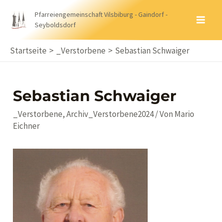
Zum
Pfarreiengemeinschaft Vilsbiburg - Gaindorf -
Inhalt
Seyboldsdorf
MA
springen
ME
Startseite
_Verstorbene
Sebastian Schwaiger
Sebastian Schwaiger
_Verstorbene
,
Archiv_Verstorbene2024
/ Von
Mario
Eichner