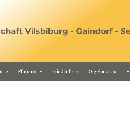
haft Vilsbiburg - Gaindorf - S
en
Pfarramt
Friedhöfe
Orgelneubau
P