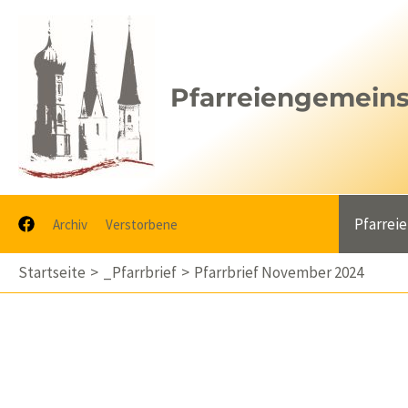
Zum
Inhalt
springen
Pfarreiengemeinsc
Pfarrei
Archiv
Verstorbene
Startseite
_Pfarrbrief
Pfarrbrief November 2024