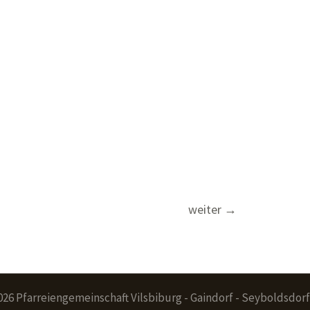
weiter
→
026 Pfarreiengemeinschaft Vilsbiburg - Gaindorf - Seyboldsdorf