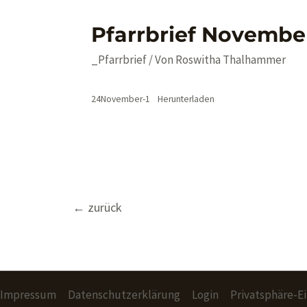
Pfarrbrief Novembe
_Pfarrbrief
/ Von
Roswitha Thalhammer
24November-1
Herunterladen
Beitragsnavigation
←
zurück
Impressum
Datenschutzerklärung
Login
Privatsphäre-E