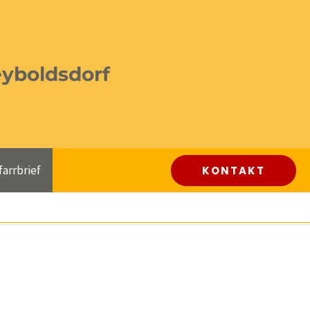
eyboldsdorf
farrbrief
KONTAKT