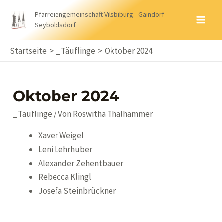
Zum
Pfarreiengemeinschaft Vilsbiburg - Gaindorf -
Inhalt
Seyboldsdorf
MA
springen
ME
Startseite
_Täuflinge
Oktober 2024
Oktober 2024
_Täuflinge
/ Von
Roswitha Thalhammer
Xaver Weigel
Leni Lehrhuber
Alexander Zehentbauer
Rebecca Klingl
Josefa Steinbrückner