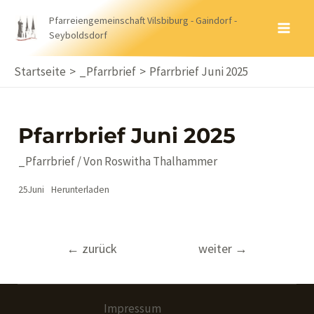
Zum
Pfarreiengemeinschaft Vilsbiburg - Gaindorf -
Inhalt
Seyboldsdorf
MA
springen
ME
Startseite
_Pfarrbrief
Pfarrbrief Juni 2025
Pfarrbrief Juni 2025
_Pfarrbrief
/ Von
Roswitha Thalhammer
25Juni
Herunterladen
Beitragsnavigation
←
zurück
weiter
→
Impressum