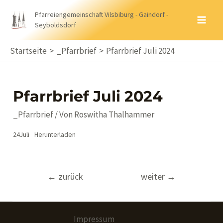
Zum
Pfarreiengemeinschaft Vilsbiburg - Gaindorf -
Inhalt
Seyboldsdorf
MA
springen
ME
Startseite
_Pfarrbrief
Pfarrbrief Juli 2024
Pfarrbrief Juli 2024
_Pfarrbrief
/ Von
Roswitha Thalhammer
24Juli
Herunterladen
Beitragsnavigation
←
zurück
weiter
→
Impressum