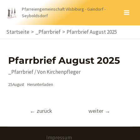
Zum
Pfarreiengemeinschaft Vilsbiburg - Gaindorf -
Inhalt
Seyboldsdorf
MA
springen
ME
Startseite
_Pfarrbrief
Pfarrbrief August 2025
Pfarrbrief August 2025
_Pfarrbrief
/ Von
Kirchenpfleger
25August
Herunterladen
Beitragsnavigation
←
zurück
weiter
→
Impressum