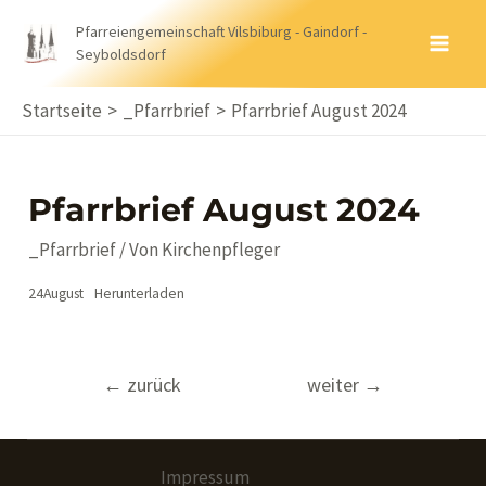
Zum
Pfarreiengemeinschaft Vilsbiburg - Gaindorf -
Inhalt
Seyboldsdorf
MA
springen
ME
Startseite
_Pfarrbrief
Pfarrbrief August 2024
Pfarrbrief August 2024
_Pfarrbrief
/ Von
Kirchenpfleger
24August
Herunterladen
Beitragsnavigation
←
zurück
weiter
→
Impressum