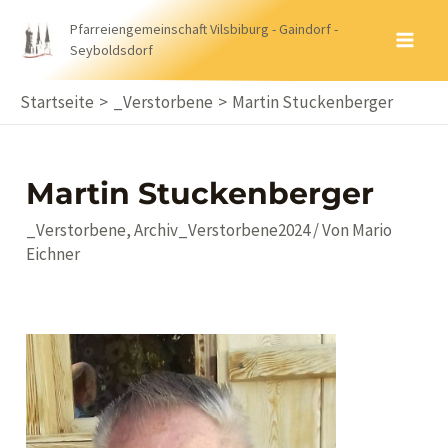
Zum
Pfarreiengemeinschaft Vilsbiburg - Gaindorf -
Inhalt
Seyboldsdorf
MA
springen
ME
Startseite
_Verstorbene
Martin Stuckenberger
Martin Stuckenberger
_Verstorbene
,
Archiv_Verstorbene2024
/ Von
Mario
Eichner