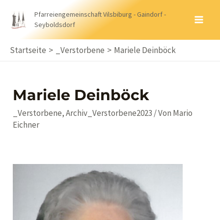
Zum
Pfarreiengemeinschaft Vilsbiburg - Gaindorf -
Inhalt
Seyboldsdorf
MA
springen
ME
Startseite
_Verstorbene
Mariele Deinböck
Mariele Deinböck
_Verstorbene
,
Archiv_Verstorbene2023
/ Von
Mario
Eichner