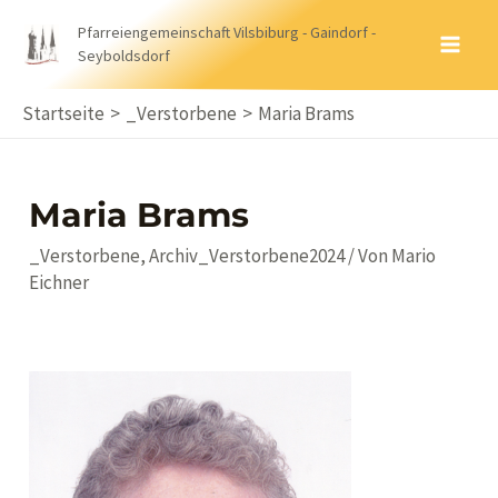
Zum
Pfarreiengemeinschaft Vilsbiburg - Gaindorf -
Inhalt
Seyboldsdorf
MA
springen
ME
Startseite
_Verstorbene
Maria Brams
Maria Brams
_Verstorbene
,
Archiv_Verstorbene2024
/ Von
Mario
Eichner