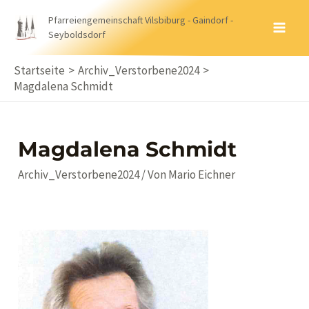
Zum
Pfarreiengemeinschaft Vilsbiburg - Gaindorf -
Inhalt
Seyboldsdorf
MA
springen
ME
Startseite
Archiv_Verstorbene2024
Magdalena Schmidt
Magdalena Schmidt
Archiv_Verstorbene2024
/ Von
Mario Eichner