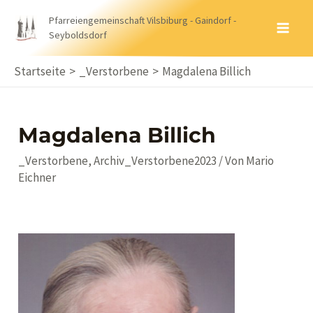
Zum
Pfarreiengemeinschaft Vilsbiburg - Gaindorf -
Inhalt
Seyboldsdorf
MA
springen
ME
Startseite
_Verstorbene
Magdalena Billich
Magdalena Billich
_Verstorbene
,
Archiv_Verstorbene2023
/ Von
Mario
Eichner