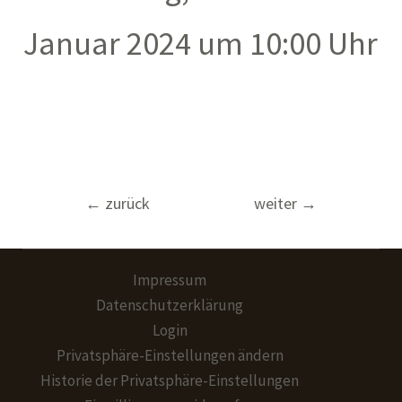
Januar 2024 um 10:00 Uhr
Beitragsnavigation
←
zurück
weiter
→
Impressum
Datenschutzerklärung
Login
Privatsphäre-Einstellungen ändern
Historie der Privatsphäre-Einstellungen