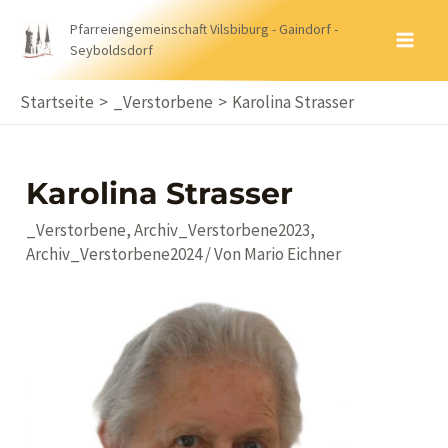
Zum
Pfarreiengemeinschaft Vilsbiburg - Gaindorf -
Inhalt
Seyboldsdorf
MA
springen
ME
Startseite
_Verstorbene
Karolina Strasser
Karolina Strasser
_Verstorbene
,
Archiv_Verstorbene2023
,
Archiv_Verstorbene2024
/ Von
Mario Eichner