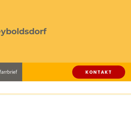
eyboldsdorf
farrbrief
KONTAKT