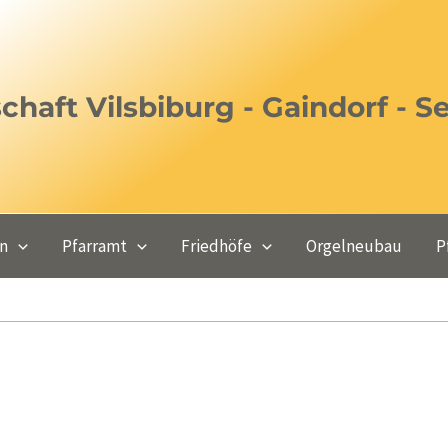
haft Vilsbiburg - Gaindorf - S
en
Pfarramt
Friedhöfe
Orgelneubau
P