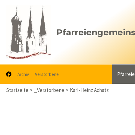
Zum
Inhalt
springen
Pfarreiengemeinsc
Pfarrei
Archiv
Verstorbene
Startseite
_Verstorbene
Karl-Heinz Achatz