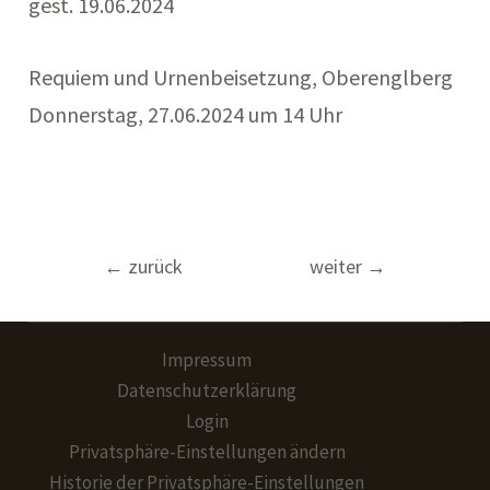
gest. 19.06.2024
Requiem und Urnenbeisetzung, Oberenglberg
Donnerstag, 27.06.2024 um 14 Uhr
Beitragsnavigation
←
zurück
weiter
→
Impressum
Datenschutzerklärung
Login
Privatsphäre-Einstellungen ändern
Historie der Privatsphäre-Einstellungen