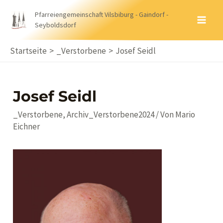
Zum
Pfarreiengemeinschaft Vilsbiburg - Gaindorf -
Inhalt
Seyboldsdorf
MA
springen
ME
Startseite
_Verstorbene
Josef Seidl
Josef Seidl
_Verstorbene
,
Archiv_Verstorbene2024
/ Von
Mario
Eichner