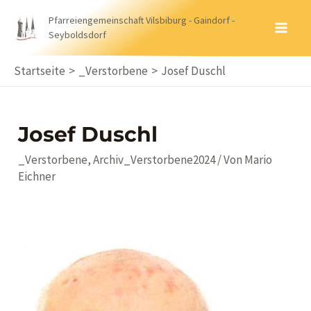
Zum
Pfarreiengemeinschaft Vilsbiburg - Gaindorf -
Inhalt
Seyboldsdorf
MA
springen
ME
Startseite
_Verstorbene
Josef Duschl
Josef Duschl
_Verstorbene
,
Archiv_Verstorbene2024
/ Von
Mario
Eichner