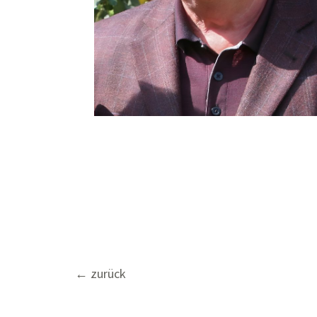
Beitragsnavigation
←
zurück