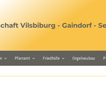
haft Vilsbiburg - Gaindorf - S
en
Pfarramt
Friedhöfe
Orgelneubau
P