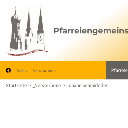
Zum
Inhalt
springen
Pfarreiengemeinsc
Pfarrei
Archiv
Verstorbene
Startseite
_Verstorbene
Johann Schmideder