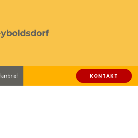
eyboldsdorf
farrbrief
KONTAKT