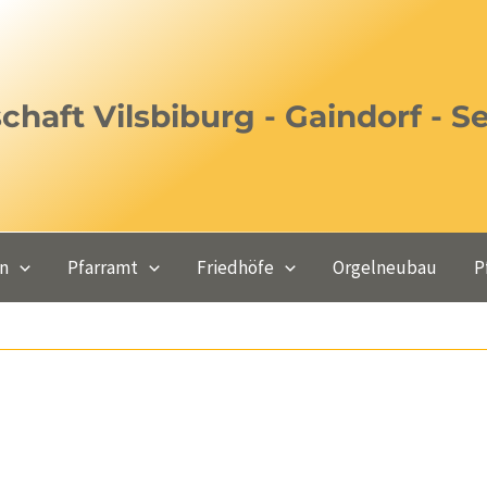
haft Vilsbiburg - Gaindorf - S
en
Pfarramt
Friedhöfe
Orgelneubau
P