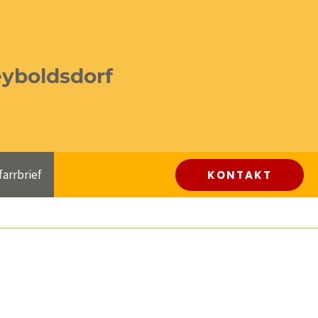
eyboldsdorf
farrbrief
KONTAKT