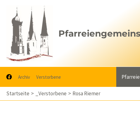
Zum
Inhalt
springen
Pfarreiengemeinsc
Pfarrei
Archiv
Verstorbene
Startseite
_Verstorbene
Rosa Riemer