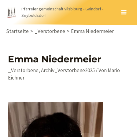
Zum
Pfarreiengemeinschaft Vilsbiburg - Gaindorf -
Inhalt
Seyboldsdorf
MA
springen
ME
Startseite
_Verstorbene
Emma Niedermeier
Emma Niedermeier
_Verstorbene
,
Archiv_Verstorbene2025
/ Von
Mario
Eichner