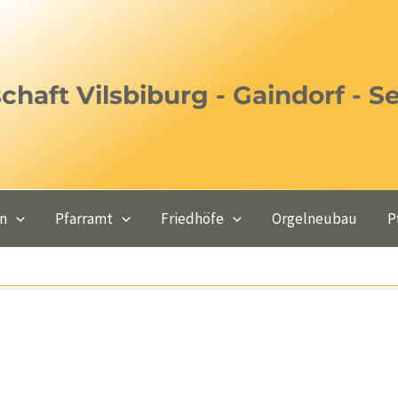
haft Vilsbiburg - Gaindorf - S
en
Pfarramt
Friedhöfe
Orgelneubau
P