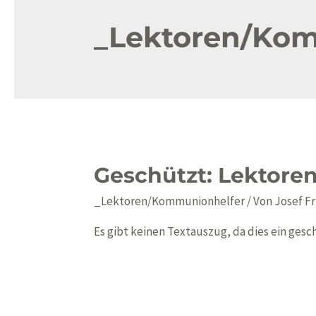
_Lektoren/Ko
Geschützt: Lektore
_Lektoren/Kommunionhelfer
/ Von
Josef Fr
Es gibt keinen Textauszug, da dies ein gesch