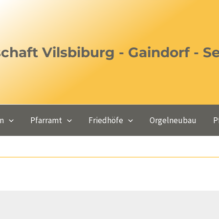
haft Vilsbiburg - Gaindorf - S
en
Pfarramt
Friedhöfe
Orgelneubau
P