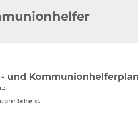
mmunionhelfer
n- und Kommunionhelferpla
itz
ützter Beitrag ist.