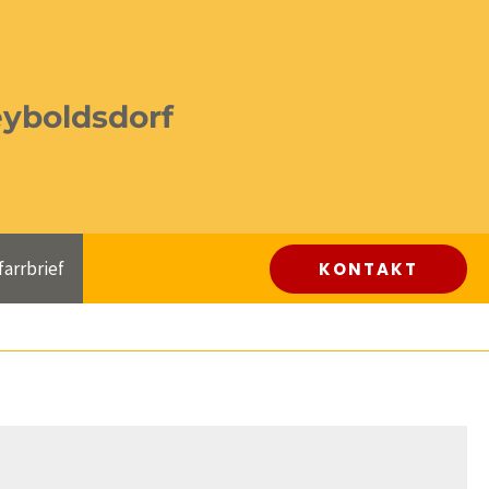
eyboldsdorf
farrbrief
KONTAKT