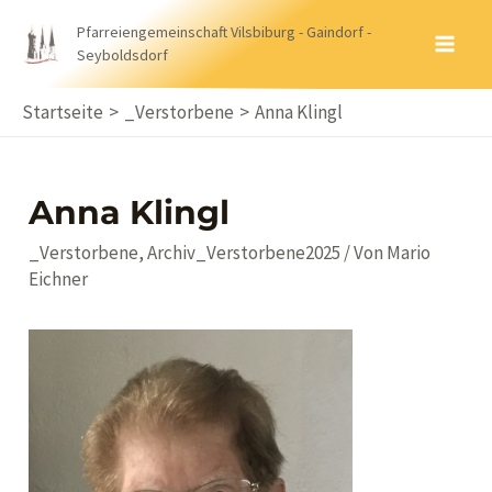
Zum
Pfarreiengemeinschaft Vilsbiburg - Gaindorf -
Inhalt
Seyboldsdorf
MA
springen
ME
Startseite
_Verstorbene
Anna Klingl
Anna Klingl
_Verstorbene
,
Archiv_Verstorbene2025
/ Von
Mario
Eichner