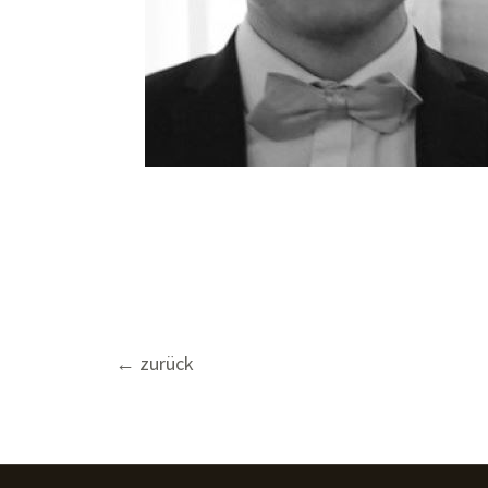
Beitragsnavigation
←
zurück