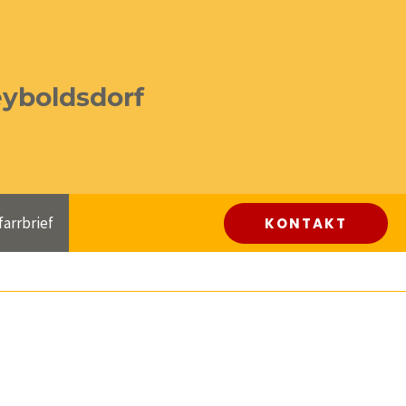
eyboldsdorf
farrbrief
KONTAKT