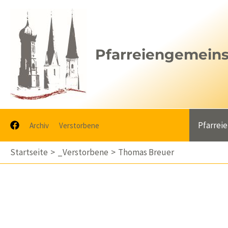
Zum
Inhalt
springen
Pfarreiengemeinsc
Pfarrei
Archiv
Verstorbene
Startseite
_Verstorbene
Thomas Breuer