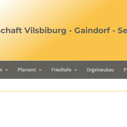
haft Vilsbiburg - Gaindorf - S
en
Pfarramt
Friedhöfe
Orgelneubau
P