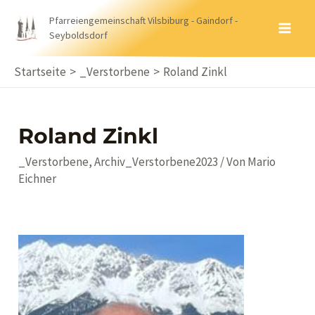
Zum
Pfarreiengemeinschaft Vilsbiburg - Gaindorf -
Inhalt
Seyboldsdorf
MA
springen
ME
Startseite
_Verstorbene
Roland Zinkl
Roland Zinkl
_Verstorbene
,
Archiv_Verstorbene2023
/ Von
Mario
Eichner